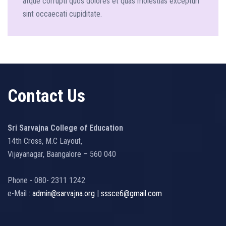
atque corrupti quos dolores et quas molestias excepturi
sint occaecati cupiditate.
Contact Us
Sri Sarvajna College of Education
14th Cross, M.C Layout,
Vijayanagar, Baangalore – 560 040
Phone - 080- 2311 1242
e-Mail :
admin@sarvajna.org
|
sssce6@gmail.com